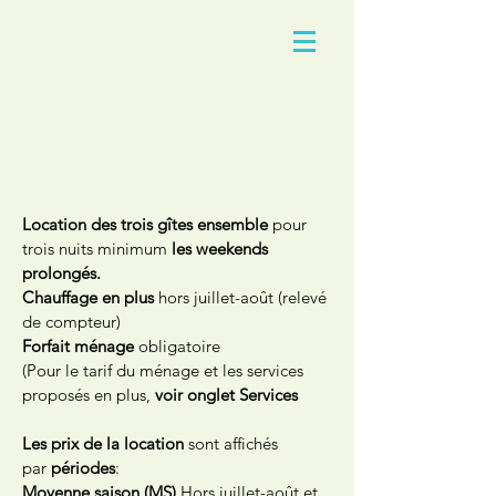
Location des trois gîtes ensemble
pour
trois nuits minimum
les weekends
prolongés.
Chauffage en plus
hors juillet-août (relevé
de compteur)
Forfait ménage
obligatoire
(Pour le tarif du ménage et les services
proposés en plus,
voir onglet Services
Les prix de la location
sont affichés
par
périodes
:
Moyenne saison
(MS)
Hors juillet-août et