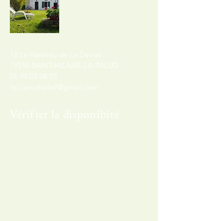
12 Le Hameau de La Devise
79210 SAINT-HILAIRE-LA-PALUD
06 99 03 08 55
loc.larochelle7@gmail.com
Vérifier la disponibité